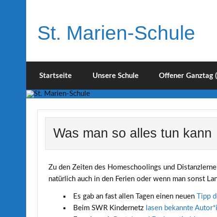
Skip
to
content
St. Marien-Schule
Katholische Grundschule in Moers
Startseite
Unsere Schule
Offener Ganztag 
Was man so alles tun kann
Zu den Zeiten des Homeschoolings und Distanzlerne
natürlich auch in den Ferien oder wenn man sonst La
Es gab an fast allen Tagen einen neuen
Tipp d
Beim SWR Kindernetz
lasen bekannte Autor*