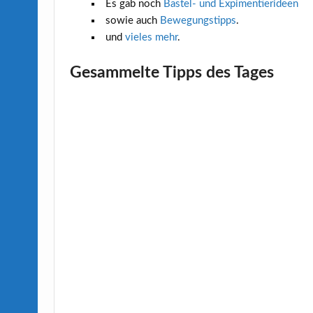
Es gab noch
Bastel- und Expimentierideen
sowie auch
Bewegungstipps
.
und
vieles mehr
.
Gesammelte Tipps des Tages
Tipp
des
Tages
1:
Papierflieger