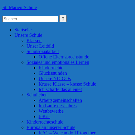
Skip
St. Marien-Schule
to
Suche
content
Katholische Grundschule in Moers
nach:
Startseite
Unsere Schule
Klassen
Unser Leitbild
Schulsozialarbeit
Offene Elternsprechstunde
Soziales und emotionales Lernen
Kinderrechte
Glücksstunden
Unsere NO GOs
Krasse Klasse – krasse Schule
Ich schaffe das alleine!
Schulleben
Arbeitsgemeinschaften
Im Laufe des Jahres
Wettbewerbe
JeKits
Kinderrechteschule
Europa an unserer Schule
KA1 – We can do IT together