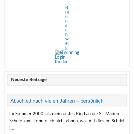
,
B
ra
u
n
s
c
h
w
ei
g
Login
Kinder
Neueste Beiträge
Abschied nach vielen Jahren – persönlich
Im Sommer 2000, als mein erstes Kind an die St. Marien-
Schule kam, konnte ich nicht ahnen, was mit diesem Schritt
[…]