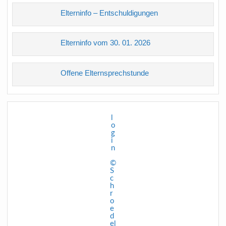
Elterninfo – Entschuldigungen
Elterninfo vom 30. 01. 2026
Offene Elternsprechstunde
l
o
g
i
n
©
S
c
h
r
o
e
d
el