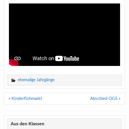
ehemalige Jahrgänge
Beitragsnavigation
« Kinderflohmarkt
Abschied OGS »
Aus den Klassen