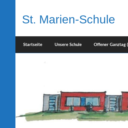
Skip
to
content
St. Marien-Schule
Katholische Grundschule in Moers
Startseite
Unsere Schule
Offener Ganztag 