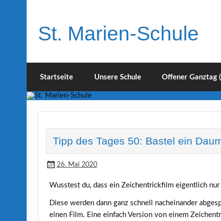
Skip
to
content
St. Marien-Schule
Katholische Grundschule in Moers
Startseite
Unsere Schule
Offener Ganztag 
Tipp des Tages 50: Bastel ein Dau
26. Mai 2020
Wusstest du, dass ein Zeichentrickfilm eigentlich nur
Diese werden dann ganz schnell nacheinander abgesp
einen Film. Eine einfach Version von einem Zeichen