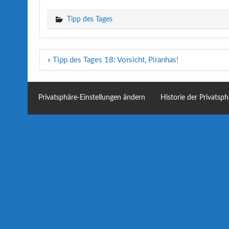
Tipp des Tages
Beitragsnavigation
« Tipp des Tages 18: Vorsicht, Piranhas!
Privatsphäre-Einstellungen ändern
Historie der Privatsp