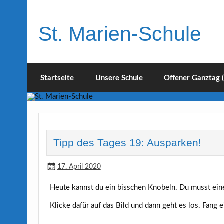
Skip
to
content
St. Marien-Schule
Katholische Grundschule in Moers
Startseite
Unsere Schule
Offener Ganztag 
Tipp des Tages 19: Ausparken!
17. April 2020
Heute kannst du ein bisschen Knobeln. Du musst ein
Klicke dafür auf das Bild und dann geht es los. Fang