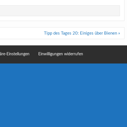
Tipp des Tages 20: Einiges über Bienen »
häre-Einstellungen
Einwilligungen widerrufen