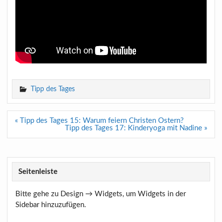
Tipp des Tages
Beitragsnavigation
« Tipp des Tages 15: Warum feiern Christen Ostern?
Tipp des Tages 17: Kinderyoga mit Nadine »
Seitenleiste
Bitte gehe zu Design → Widgets, um Widgets in der
Sidebar hinzuzufügen.