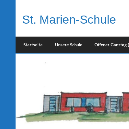
Skip
to
content
St. Marien-Schule
Katholische Grundschule in Moers
Startseite
Unsere Schule
Offener Ganztag 