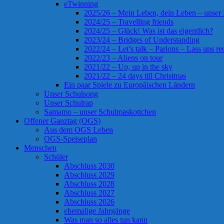
eTwinning
2025/26 – Mein Leben, dein Leben – unser
2024/25 – Travelling friends
2024/25 – Glück! Was ist das eigentlich?
2023/24 – Bridges of Understanding
2022/24 – Let’s talk – Parlons – Lass uns re
2022/23 – Aliens on tour
2021/22 – Up, up in the sky
2021/22 – 24 days till Christmas
Ein paar Spiele zu Europäischen Ländern
Unser Schulsong
Unser Schulrap
Samamo – unser Schulmaskottchen
Offener Ganztag (OGS)
Aus dem OGS Leben
OGS-Speiseplan
Menschen
Schüler
Abschluss 2030
Abschluss 2029
Abschluss 2028
Abschluss 2027
Abschluss 2026
ehemalige Jahrgänge
Was man so alles tun kann