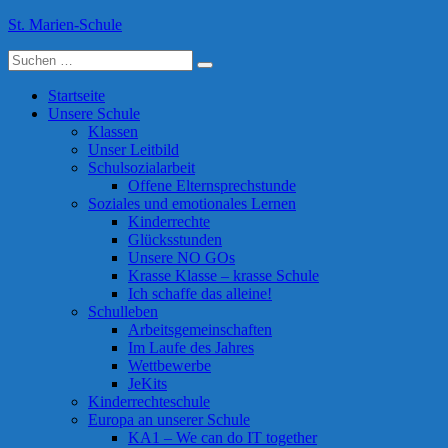
Skip
St. Marien-Schule
to
Suche
content
Katholische Grundschule in Moers
nach:
Startseite
Unsere Schule
Klassen
Unser Leitbild
Schulsozialarbeit
Offene Elternsprechstunde
Soziales und emotionales Lernen
Kinderrechte
Glücksstunden
Unsere NO GOs
Krasse Klasse – krasse Schule
Ich schaffe das alleine!
Schulleben
Arbeitsgemeinschaften
Im Laufe des Jahres
Wettbewerbe
JeKits
Kinderrechteschule
Europa an unserer Schule
KA1 – We can do IT together