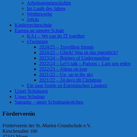
Arbeitsgemeinschaften
Im Laufe des Jahres
Wettbewerbe
JeKits
Kinderrechteschule
Europa an unserer Schule
KA1 – We can do IT together
eTwinning
2024/25 – Travelling friends
2024/25 – Glück! Was ist das eigentlich?
2023/24 – Bridges of Understanding
2022/24 – Let’s talk – Parlons – Lass uns reden
2022/23 – Aliens on tour
2021/22 – Up, up in the sky
2021/22 – 24 days till Christmas
Ein paar Spiele zu Europäischen Ländern
Unser Schulsong
Unser Schulrap
Samamo – unser Schulmaskottchen
Förderverein
Förderverein der St.-Marien Grundschule e.V.
Kirschenallee 100
47443 Moers