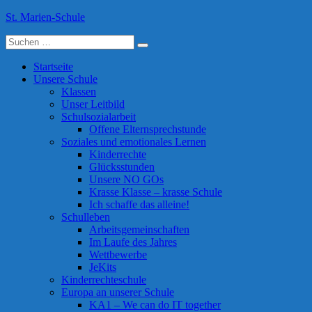
Skip
St. Marien-Schule
to
Suche
content
Katholische Grundschule in Moers
nach:
Startseite
Unsere Schule
Klassen
Unser Leitbild
Schulsozialarbeit
Offene Elternsprechstunde
Soziales und emotionales Lernen
Kinderrechte
Glücksstunden
Unsere NO GOs
Krasse Klasse – krasse Schule
Ich schaffe das alleine!
Schulleben
Arbeitsgemeinschaften
Im Laufe des Jahres
Wettbewerbe
JeKits
Kinderrechteschule
Europa an unserer Schule
KA1 – We can do IT together