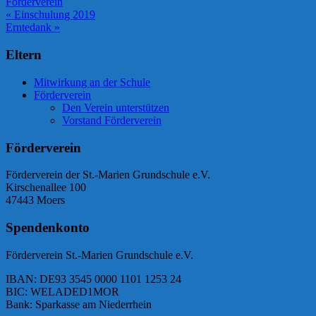
Förderverein
Beitragsnavigation
« Einschulung 2019
Erntedank »
Eltern
Mitwirkung an der Schule
Förderverein
Den Verein unterstützen
Vorstand Förderverein
Förderverein
Förderverein der St.-Marien Grundschule e.V.
Kirschenallee 100
47443 Moers
Spendenkonto
Förderverein St.-Marien Grundschule e.V.
IBAN: DE93 3545 0000 1101 1253 24
BIC: WELADED1MOR
Bank: Sparkasse am Niederrhein