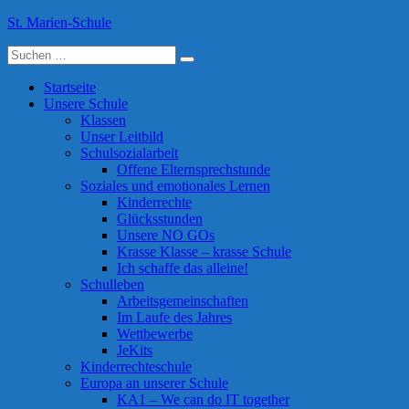
Skip
St. Marien-Schule
to
Suche
content
Katholische Grundschule in Moers
nach:
Startseite
Unsere Schule
Klassen
Unser Leitbild
Schulsozialarbeit
Offene Elternsprechstunde
Soziales und emotionales Lernen
Kinderrechte
Glücksstunden
Unsere NO GOs
Krasse Klasse – krasse Schule
Ich schaffe das alleine!
Schulleben
Arbeitsgemeinschaften
Im Laufe des Jahres
Wettbewerbe
JeKits
Kinderrechteschule
Europa an unserer Schule
KA1 – We can do IT together