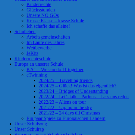
Kinderrechte
Glücksstunden
Unsere NO GOs
Krasse Klasse – krasse Schule
Ich schaffe das alleine!
Schulleben
Arbeitsgemeinschaften
Im Laufe des Jahres
Wettbewerbe
JeKits
Kinderrechteschule
Europa an unserer Schule
KA1 – We can do IT together
eTwinning
2024/25 – Travelling friends
2024/25 – Glück! Was ist das eigentlich?
2023/24 – Bridges of Understanding
2022/24 – Let’s talk – Parlons – Lass uns reden
2022/23 – Aliens on tour
2021/22 – Up, up in the sky
2021/22 – 24 days till Christmas
Ein paar Spiele zu Europäischen Ländern
Unser Schulsong
Unser Schulrap
Samamo – unser Schulmaskottchen