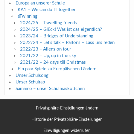
Europa an unserer Schule
KA1 – We can do IT together
eTwinning
2024/25 – Travelling friends
2024/25 – Glück! Was ist das eigentlich?
2023/24 – Bridges of Understanding
2022/24 – Let’s talk – Parlons – Lass uns reden
2022/23 – Aliens on tour
2021/22 – Up, up in the sky
2021/22 – 24 days till Christmas
Ein paar Spiele zu Europäischen Ländern
Unser Schulsong
Unser Schulrap
Samamo – unser Schulmaskottchen
Privatsphäre-Einstellungen ändern
Historie der Privatsphäre-Einstellungen
Einwilligungen widerrufen