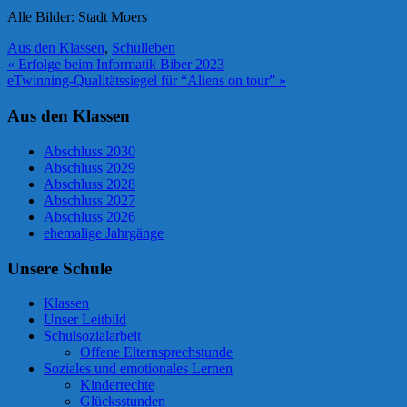
Alle Bilder: Stadt Moers
Aus den Klassen
,
Schulleben
Beitragsnavigation
« Erfolge beim Informatik Biber 2023
eTwinning-Qualitätssiegel für “Aliens on tour” »
Aus den Klassen
Abschluss 2030
Abschluss 2029
Abschluss 2028
Abschluss 2027
Abschluss 2026
ehemalige Jahrgänge
Unsere Schule
Klassen
Unser Leitbild
Schulsozialarbeit
Offene Elternsprechstunde
Soziales und emotionales Lernen
Kinderrechte
Glücksstunden