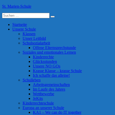
Skip
St. Marien-Schule
to
Suche
content
Katholische Grundschule in Moers
nach:
Startseite
Unsere Schule
Klassen
Unser Leitbild
Schulsozialarbeit
Offene Elternsprechstunde
Soziales und emotionales Lernen
Kinderrechte
Glücksstunden
Unsere NO GOs
Krasse Klasse – krasse Schule
Ich schaffe das alleine!
Schulleben
Arbeitsgemeinschaften
Im Laufe des Jahres
Wettbewerbe
JeKits
Kinderrechteschule
Europa an unserer Schule
KA1 – We can do IT together