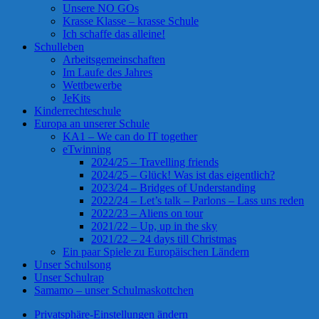
Unsere NO GOs
Krasse Klasse – krasse Schule
Ich schaffe das alleine!
Schulleben
Arbeitsgemeinschaften
Im Laufe des Jahres
Wettbewerbe
JeKits
Kinderrechteschule
Europa an unserer Schule
KA1 – We can do IT together
eTwinning
2024/25 – Travelling friends
2024/25 – Glück! Was ist das eigentlich?
2023/24 – Bridges of Understanding
2022/24 – Let’s talk – Parlons – Lass uns reden
2022/23 – Aliens on tour
2021/22 – Up, up in the sky
2021/22 – 24 days till Christmas
Ein paar Spiele zu Europäischen Ländern
Unser Schulsong
Unser Schulrap
Samamo – unser Schulmaskottchen
Privatsphäre-Einstellungen ändern