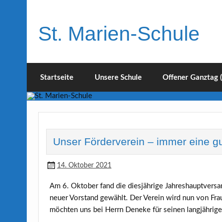
Skip
to
content
St. Marien-Schule
Katholische Grundschule in Moers
Startseite
Unsere Schule
Offener Ganztag 
Unser Förderverein – immer eine g
14. Oktober 2021
Am 6. Oktober fand die diesjährige Jahreshauptvers
neuer Vorstand gewählt. Der Verein wird nun von Fr
möchten uns bei Herrn Deneke für seinen langjährige