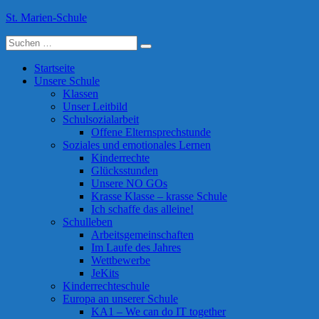
Skip
St. Marien-Schule
to
Suche
content
Katholische Grundschule in Moers
nach:
Startseite
Unsere Schule
Klassen
Unser Leitbild
Schulsozialarbeit
Offene Elternsprechstunde
Soziales und emotionales Lernen
Kinderrechte
Glücksstunden
Unsere NO GOs
Krasse Klasse – krasse Schule
Ich schaffe das alleine!
Schulleben
Arbeitsgemeinschaften
Im Laufe des Jahres
Wettbewerbe
JeKits
Kinderrechteschule
Europa an unserer Schule
KA1 – We can do IT together