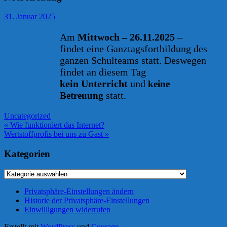
31. Januar 2025
Am
Mittwoch – 26.11.2025
–
findet eine Ganztagsfortbildung des
ganzen Schulteams statt. Deswegen
findet an diesem Tag
kein Unterricht
und
keine
statt.
Betreuung
Uncategorized
Beitragsnavigation
« Wie funktioniert das Internet?
Wertstoffprofis bei uns zu Gast »
Kategorien
Kategorien
Privatsphäre-Einstellungen ändern
Historie der Privatsphäre-Einstellungen
Einwilligungen widerrufen
Erstellt mit
WordPress
und
Courage
.