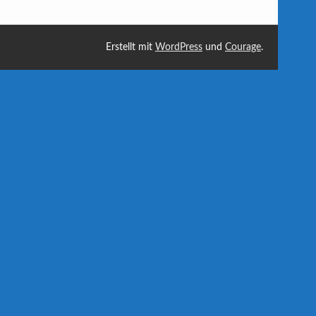
Erstellt mit
WordPress
und
Courage
.