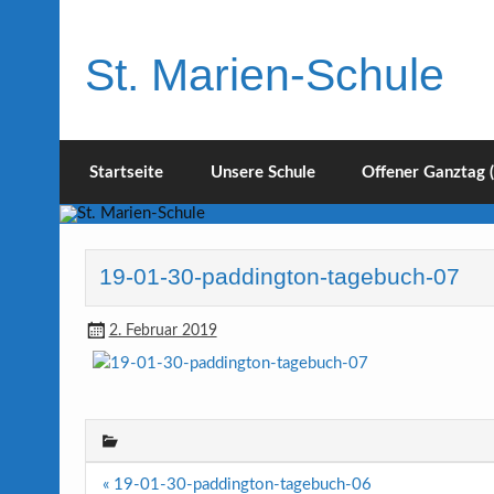
Skip
to
content
St. Marien-Schule
Katholische Grundschule in Moers
Startseite
Unsere Schule
Offener Ganztag 
19-01-30-paddington-tagebuch-07
2. Februar 2019
Beitragsnavigation
« 19-01-30-paddington-tagebuch-06