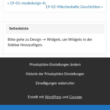
Beitragsnavigation
« 19-01-modedesign 4c
19-02-Märchenhafte Geschichten »
Seitenleiste
Bitte gehe zu Design → Widgets, um Widgets in der
Sidebar hinzuzufügen.
Privatsphäre-Einstellungen ändern
Historie der Privatsphäre-Einstellungen
Einwilligungen widerrufen
Erstellt mit
WordPress
und
Courage
.