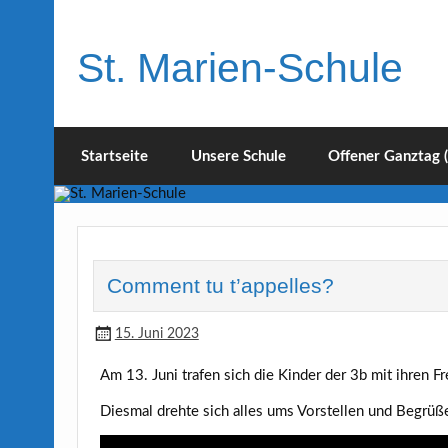
Skip
to
content
St. Marien-Schule
Katholische Grundschule in Moers
Startseite
Unsere Schule
Offener Ganztag 
Comment tu t’appelles?
15. Juni 2023
Am 13. Juni trafen sich die Kinder der 3b mit ihren 
Diesmal drehte sich alles ums Vorstellen und Begrüß