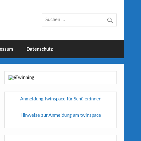
essum
Datenschutz
Anmeldung twinspace für Schüler:innen
Hinweise zur Anmeldung am twinspace