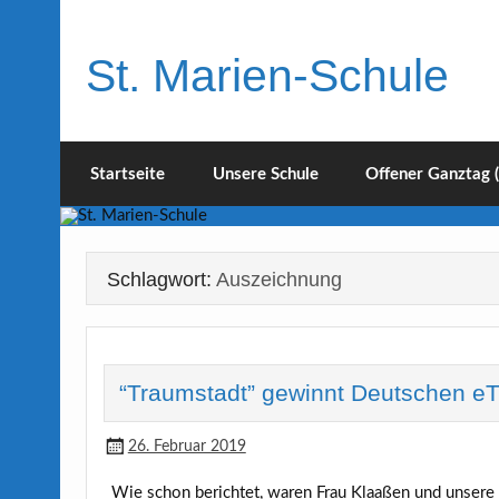
Skip
to
content
St. Marien-Schule
Katholische Grundschule in Moers
Startseite
Unsere Schule
Offener Ganztag 
Schlagwort:
Auszeichnung
“Traumstadt” gewinnt Deutschen eT
26. Februar 2019
Wie schon berichtet, waren Frau Klaaßen und unsere 