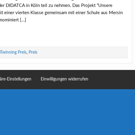
der DIDATCA in Köln teil zu nehmen. Das Projekt “Unsere
t einer vierten Klasse gemeinsam mit einer Schule aus Mersin
 nominiert […]
Twinning Preis
,
Preis
häre-Einstellungen
Einwilligungen widerrufen