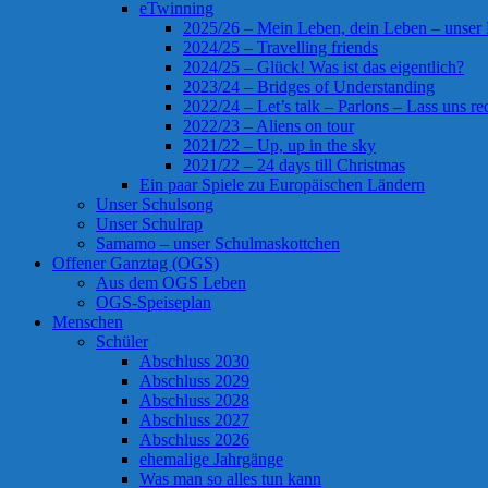
eTwinning
2025/26 – Mein Leben, dein Leben – unser
2024/25 – Travelling friends
2024/25 – Glück! Was ist das eigentlich?
2023/24 – Bridges of Understanding
2022/24 – Let’s talk – Parlons – Lass uns re
2022/23 – Aliens on tour
2021/22 – Up, up in the sky
2021/22 – 24 days till Christmas
Ein paar Spiele zu Europäischen Ländern
Unser Schulsong
Unser Schulrap
Samamo – unser Schulmaskottchen
Offener Ganztag (OGS)
Aus dem OGS Leben
OGS-Speiseplan
Menschen
Schüler
Abschluss 2030
Abschluss 2029
Abschluss 2028
Abschluss 2027
Abschluss 2026
ehemalige Jahrgänge
Was man so alles tun kann