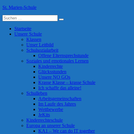
Skip
St. Marien-Schule
to
Suche
content
Katholische Grundschule in Moers
nach:
Startseite
Unsere Schule
Klassen
Unser Leitbild
Schulsozialarbeit
Offene Elternsprechstunde
Soziales und emotionales Lernen
Kinderrechte
Glücksstunden
Unsere NO GOs
Krasse Klasse – krasse Schule
Ich schaffe das alleine!
Schulleben
Arbeitsgemeinschaften
Im Laufe des Jahres
Wettbewerbe
JeKits
Kinderrechteschule
Europa an unserer Schule
KA1 – We can do IT together