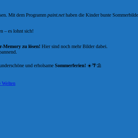
lassen. Mit dem Programm
paint.net
haben die Kinder bunte Sommerbilder 
n – es lohnt sich!
r-Memory zu lösen!
Hier sind noch mehr Bilder dabei.
spannend.
wunderschöne und erholsame
Sommerferien!
☀️🌴⛱️
e Welten