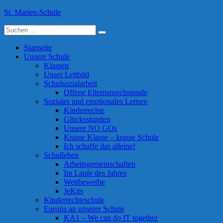
Skip
St. Marien-Schule
to
Suche
content
Katholische Grundschule in Moers
nach:
Startseite
Unsere Schule
Klassen
Unser Leitbild
Schulsozialarbeit
Offene Elternsprechstunde
Soziales und emotionales Lernen
Kinderrechte
Glücksstunden
Unsere NO GOs
Krasse Klasse – krasse Schule
Ich schaffe das alleine!
Schulleben
Arbeitsgemeinschaften
Im Laufe des Jahres
Wettbewerbe
JeKits
Kinderrechteschule
Europa an unserer Schule
KA1 – We can do IT together