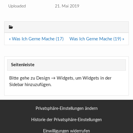
Uploaded
21. Mai 2019
Beitragsnavigation
« Was Ich Gerne Mache (17)
Was Ich Gerne Mache (19) »
Seitenleiste
Bitte gehe zu Design → Widgets, um Widgets in der
Sidebar hinzuzufügen.
Privatsphäre-Einstellungen ändern
Historie der Privatsphäre-Einstellungen
Einwilligungen widerrufen