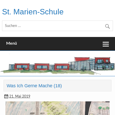
Skip
to
St. Marien-Schule
content
Katholische Grundschule in Moers
Menü
Was Ich Gerne Mache (18)
21. Mai 2019