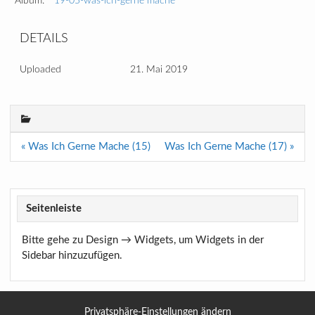
Album:
19-05-was-ich-gerne mache
DETAILS
Uploaded
21. Mai 2019
Beitragsnavigation
« Was Ich Gerne Mache (15)
Was Ich Gerne Mache (17) »
Seitenleiste
Bitte gehe zu Design → Widgets, um Widgets in der
Sidebar hinzuzufügen.
Privatsphäre-Einstellungen ändern