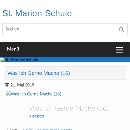
Skip
to
St. Marien-Schule
content
Katholische Grundschule in Moers
Menü
Was Ich Gerne Mache (16)
21. Mai 2019
Was Ich Gerne Mache (16)
klaassen