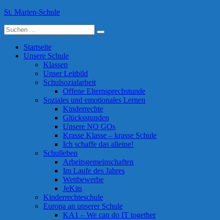
Skip
St. Marien-Schule
to
Suche
content
Katholische Grundschule in Moers
nach:
Startseite
Unsere Schule
Klassen
Unser Leitbild
Schulsozialarbeit
Offene Elternsprechstunde
Soziales und emotionales Lernen
Kinderrechte
Glücksstunden
Unsere NO GOs
Krasse Klasse – krasse Schule
Ich schaffe das alleine!
Schulleben
Arbeitsgemeinschaften
Im Laufe des Jahres
Wettbewerbe
JeKits
Kinderrechteschule
Europa an unserer Schule
KA1 – We can do IT together