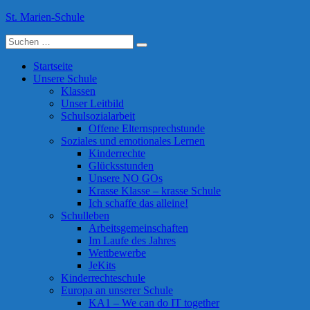
Skip
St. Marien-Schule
to
Suche
content
Katholische Grundschule in Moers
nach:
Startseite
Unsere Schule
Klassen
Unser Leitbild
Schulsozialarbeit
Offene Elternsprechstunde
Soziales und emotionales Lernen
Kinderrechte
Glücksstunden
Unsere NO GOs
Krasse Klasse – krasse Schule
Ich schaffe das alleine!
Schulleben
Arbeitsgemeinschaften
Im Laufe des Jahres
Wettbewerbe
JeKits
Kinderrechteschule
Europa an unserer Schule
KA1 – We can do IT together