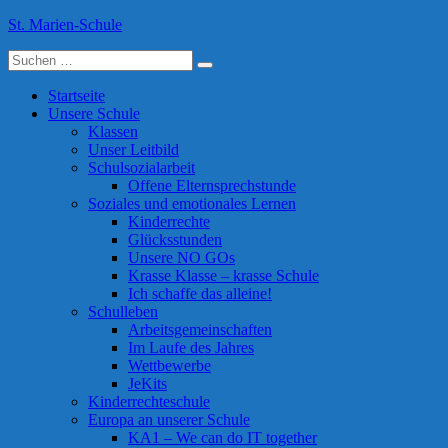
Skip
St. Marien-Schule
to
Suche
content
Katholische Grundschule in Moers
nach:
Startseite
Unsere Schule
Klassen
Unser Leitbild
Schulsozialarbeit
Offene Elternsprechstunde
Soziales und emotionales Lernen
Kinderrechte
Glücksstunden
Unsere NO GOs
Krasse Klasse – krasse Schule
Ich schaffe das alleine!
Schulleben
Arbeitsgemeinschaften
Im Laufe des Jahres
Wettbewerbe
JeKits
Kinderrechteschule
Europa an unserer Schule
KA1 – We can do IT together