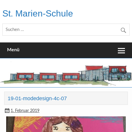
Skip
to
St. Marien-Schule
content
Katholische Grundschule in Moers
Menü
19-01-modedesign-4c-07
1. Februar 2019