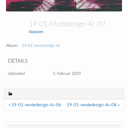
19-01-Modedesign-4c-07
klaassen
Album:
19-01-modedesign 4c
DETAILS
Uploaded
1. Februar 2019
Beitragsnavigation
« 19-01-modedesign-4c-06
19-01-modedesign-4c-08 »