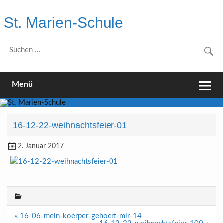
Skip
to
St. Marien-Schule
content
Katholische Grundschule in Moers
Menü
16-12-22-weihnachtsfeier-01
2. Januar 2017
Beitragsnavigation
« 16-06-mein-koerper-gehoert-mir-14