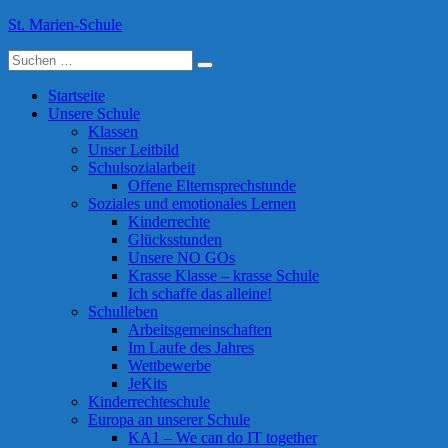
Skip
St. Marien-Schule
to
Suche
content
Katholische Grundschule in Moers
nach:
Startseite
Unsere Schule
Klassen
Unser Leitbild
Schulsozialarbeit
Offene Elternsprechstunde
Soziales und emotionales Lernen
Kinderrechte
Glücksstunden
Unsere NO GOs
Krasse Klasse – krasse Schule
Ich schaffe das alleine!
Schulleben
Arbeitsgemeinschaften
Im Laufe des Jahres
Wettbewerbe
JeKits
Kinderrechteschule
Europa an unserer Schule
KA1 – We can do IT together