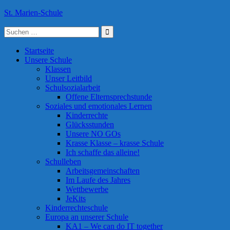
Skip
St. Marien-Schule
to
Suche
content
Katholische Grundschule in Moers
nach:
Startseite
Unsere Schule
Klassen
Unser Leitbild
Schulsozialarbeit
Offene Elternsprechstunde
Soziales und emotionales Lernen
Kinderrechte
Glücksstunden
Unsere NO GOs
Krasse Klasse – krasse Schule
Ich schaffe das alleine!
Schulleben
Arbeitsgemeinschaften
Im Laufe des Jahres
Wettbewerbe
JeKits
Kinderrechteschule
Europa an unserer Schule
KA1 – We can do IT together