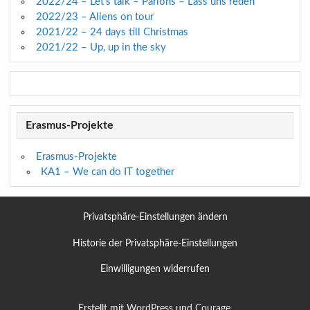
2022/24 – Let’s talk – Parlons – Lass uns reden
2022/23 – Aliens on tour
2021/22 – 24 days till Christmas
2021/22 – Up, up in the sky
Erasmus-Projekte
Erasmus-Projekte
KA1 – We can do IT together
Privatsphäre-Einstellungen ändern
Historie der Privatsphäre-Einstellungen
Einwilligungen widerrufen
Erstellt mit
WordPress
und
Courage
.