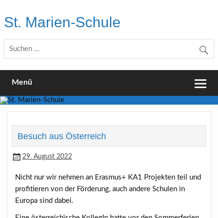
Skip
to
St. Marien-Schule
content
Katholische Grundschule in Moers
Menü
Besuch aus Österreich
29. August 2022
Nicht nur wir nehmen an Erasmus+ KA1 Projekten teil und
profitieren von der Förderung, auch andere Schulen in
Europa sind dabei.
Eine österreichische KollegIn hatte vor den Sommerferien