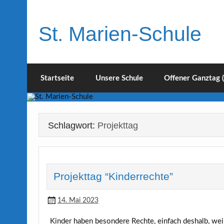
Skip
to
content
St. Marien-Schule
Katholische Grundschule in Moers
Startseite
Unsere Schule
Offener Ganztag 
Schlagwort:
Projekttag
Projekttag “Kinderrechte”
14. Mai 2023
Kinder haben besondere Rechte, einfach deshalb, weil 