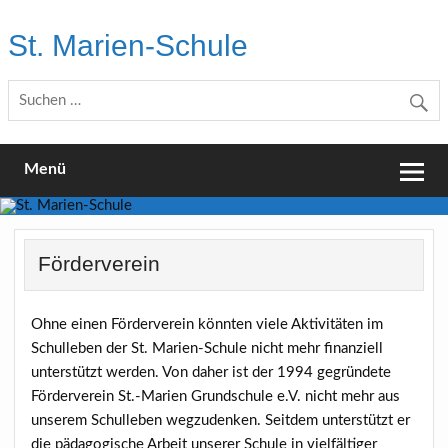
Skip
to
St. Marien-Schule
content
Katholische Grundschule in Moers
Menü
Förderverein
Ohne einen Förderverein könnten viele Aktivitäten im
Schulleben der St. Marien-Schule nicht mehr finanziell
unterstützt werden. Von daher ist der 1994 gegründete
Förderverein St.-Marien Grundschule e.V. nicht mehr aus
unserem Schulleben wegzudenken. Seitdem unterstützt er
die pädagogische Arbeit unserer Schule in vielfältiger