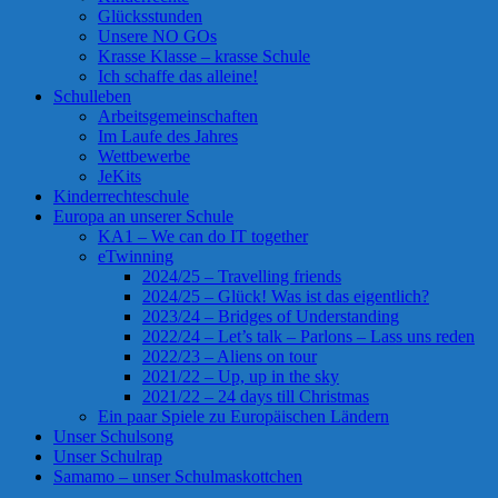
Glücksstunden
Unsere NO GOs
Krasse Klasse – krasse Schule
Ich schaffe das alleine!
Schulleben
Arbeitsgemeinschaften
Im Laufe des Jahres
Wettbewerbe
JeKits
Kinderrechteschule
Europa an unserer Schule
KA1 – We can do IT together
eTwinning
2024/25 – Travelling friends
2024/25 – Glück! Was ist das eigentlich?
2023/24 – Bridges of Understanding
2022/24 – Let’s talk – Parlons – Lass uns reden
2022/23 – Aliens on tour
2021/22 – Up, up in the sky
2021/22 – 24 days till Christmas
Ein paar Spiele zu Europäischen Ländern
Unser Schulsong
Unser Schulrap
Samamo – unser Schulmaskottchen