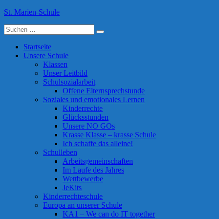
Skip
St. Marien-Schule
to
Suche
content
Katholische Grundschule in Moers
nach:
Startseite
Unsere Schule
Klassen
Unser Leitbild
Schulsozialarbeit
Offene Elternsprechstunde
Soziales und emotionales Lernen
Kinderrechte
Glücksstunden
Unsere NO GOs
Krasse Klasse – krasse Schule
Ich schaffe das alleine!
Schulleben
Arbeitsgemeinschaften
Im Laufe des Jahres
Wettbewerbe
JeKits
Kinderrechteschule
Europa an unserer Schule
KA1 – We can do IT together