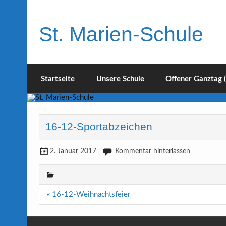
Skip
to
content
St. Marien-Schule
Katholische Grundschule in Moers
Startseite
Unsere Schule
Offener Ganztag 
16-12-Sportabzeichen
2. Januar 2017
Kommentar hinterlassen
Beitragsnavigation
« 16-12-Weihnachtsfeier