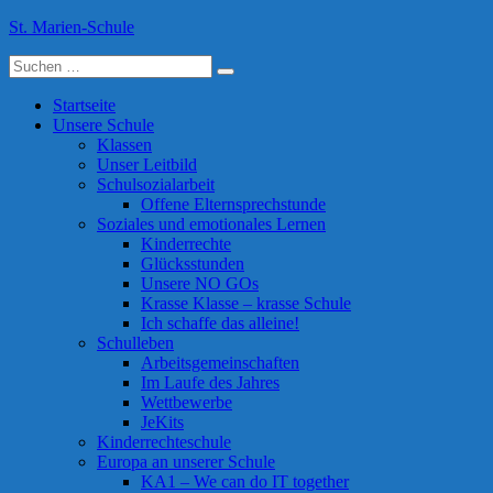
Skip
St. Marien-Schule
to
Suche
content
Katholische Grundschule in Moers
nach:
Startseite
Unsere Schule
Klassen
Unser Leitbild
Schulsozialarbeit
Offene Elternsprechstunde
Soziales und emotionales Lernen
Kinderrechte
Glücksstunden
Unsere NO GOs
Krasse Klasse – krasse Schule
Ich schaffe das alleine!
Schulleben
Arbeitsgemeinschaften
Im Laufe des Jahres
Wettbewerbe
JeKits
Kinderrechteschule
Europa an unserer Schule
KA1 – We can do IT together