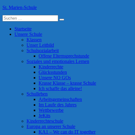
Skip
St. Marien-Schule
to
Suche
content
Katholische Grundschule in Moers
nach:
Startseite
Unsere Schule
Klassen
Unser Leitbild
Schulsozialarbeit
Offene Elternsprechstunde
Soziales und emotionales Lernen
Kinderrechte
Glücksstunden
Unsere NO GOs
Krasse Klasse – krasse Schule
Ich schaffe das alleine!
Schulleben
Arbeitsgemeinschaften
Im Laufe des Jahres
Wettbewerbe
JeKits
Kinderrechteschule
Europa an unserer Schule
KA1 – We can do IT together