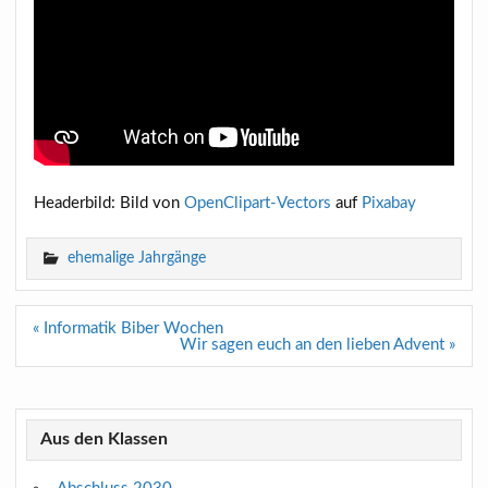
Headerbild: Bild von
OpenClipart-Vectors
auf
Pixabay
ehemalige Jahrgänge
Beitragsnavigation
« Informatik Biber Wochen
Wir sagen euch an den lieben Advent »
Aus den Klassen