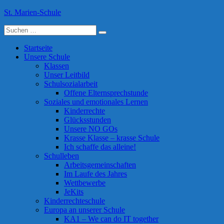
Skip
St. Marien-Schule
to
Suche
content
Katholische Grundschule in Moers
nach:
Startseite
Unsere Schule
Klassen
Unser Leitbild
Schulsozialarbeit
Offene Elternsprechstunde
Soziales und emotionales Lernen
Kinderrechte
Glücksstunden
Unsere NO GOs
Krasse Klasse – krasse Schule
Ich schaffe das alleine!
Schulleben
Arbeitsgemeinschaften
Im Laufe des Jahres
Wettbewerbe
JeKits
Kinderrechteschule
Europa an unserer Schule
KA1 – We can do IT together