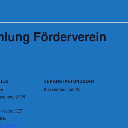
lung Förderverein
ILS
VERANSTALTUNGSORT
Klassenraum der 2c
m:
ovember 2025
 - 19:00
CET
te:
//st-marien-