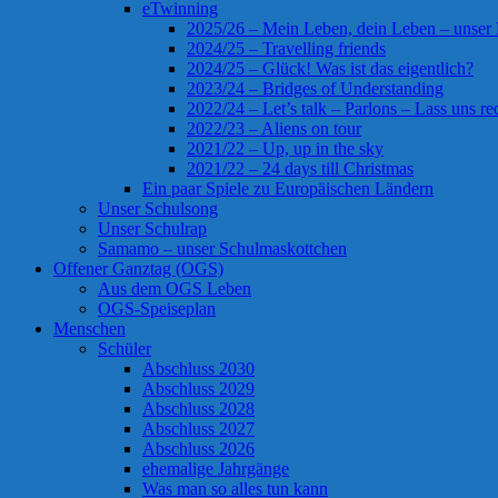
eTwinning
2025/26 – Mein Leben, dein Leben – unser
2024/25 – Travelling friends
2024/25 – Glück! Was ist das eigentlich?
2023/24 – Bridges of Understanding
2022/24 – Let’s talk – Parlons – Lass uns re
2022/23 – Aliens on tour
2021/22 – Up, up in the sky
2021/22 – 24 days till Christmas
Ein paar Spiele zu Europäischen Ländern
Unser Schulsong
Unser Schulrap
Samamo – unser Schulmaskottchen
Offener Ganztag (OGS)
Aus dem OGS Leben
OGS-Speiseplan
Menschen
Schüler
Abschluss 2030
Abschluss 2029
Abschluss 2028
Abschluss 2027
Abschluss 2026
ehemalige Jahrgänge
Was man so alles tun kann