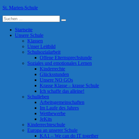
Skip
St. Marien-Schule
to
Suche
content
Katholische Grundschule in Moers
nach:
Startseite
Unsere Schule
Klassen
Unser Leitbild
Schulsozialarbeit
Offene Elternsprechstunde
Soziales und emotionales Lernen
Kinderrechte
Glücksstunden
Unsere NO GOs
Krasse Klasse – krasse Schule
Ich schaffe das alleine!
Schulleben
Arbeitsgemeinschaften
Im Laufe des Jahres
Wettbewerbe
JeKits
Kinderrechteschule
Europa an unserer Schule
KA1 – We can do IT together