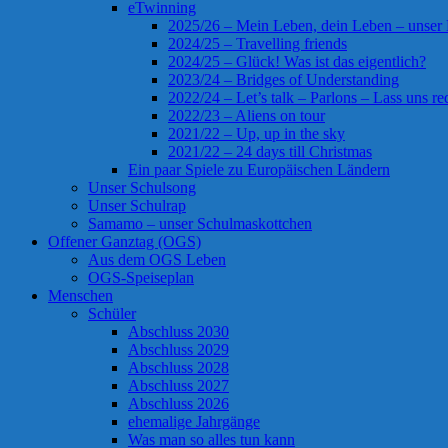
eTwinning
2025/26 – Mein Leben, dein Leben – unser
2024/25 – Travelling friends
2024/25 – Glück! Was ist das eigentlich?
2023/24 – Bridges of Understanding
2022/24 – Let’s talk – Parlons – Lass uns re
2022/23 – Aliens on tour
2021/22 – Up, up in the sky
2021/22 – 24 days till Christmas
Ein paar Spiele zu Europäischen Ländern
Unser Schulsong
Unser Schulrap
Samamo – unser Schulmaskottchen
Offener Ganztag (OGS)
Aus dem OGS Leben
OGS-Speiseplan
Menschen
Schüler
Abschluss 2030
Abschluss 2029
Abschluss 2028
Abschluss 2027
Abschluss 2026
ehemalige Jahrgänge
Was man so alles tun kann