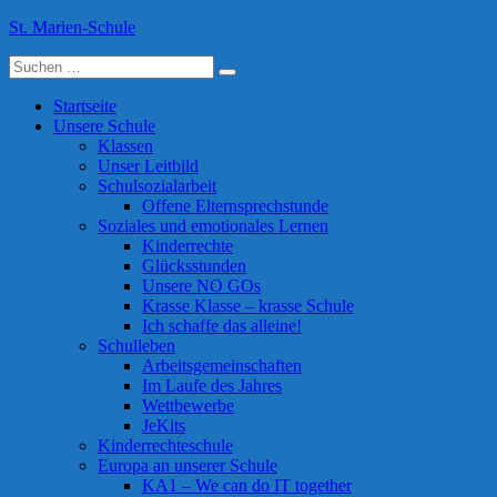
Skip
St. Marien-Schule
to
Suche
content
Katholische Grundschule in Moers
nach:
Startseite
Unsere Schule
Klassen
Unser Leitbild
Schulsozialarbeit
Offene Elternsprechstunde
Soziales und emotionales Lernen
Kinderrechte
Glücksstunden
Unsere NO GOs
Krasse Klasse – krasse Schule
Ich schaffe das alleine!
Schulleben
Arbeitsgemeinschaften
Im Laufe des Jahres
Wettbewerbe
JeKits
Kinderrechteschule
Europa an unserer Schule
KA1 – We can do IT together