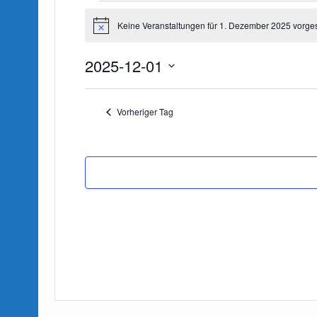
Keine Veranstaltungen für 1. Dezember 2025 vorge
H
Veranstaltungen
i
n
für
2025-12-01
w
e
1.
D
i
s
a
Dezember
Vorheriger Tag
t
2025
u
m
w
ä
h
l
e
n
.