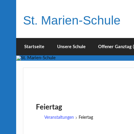
Skip
to
content
St. Marien-Schule
Katholische Grundschule in Moers
Startseite
Unsere Schule
Offener Ganztag 
Feiertag
Veranstaltungen
Feiertag