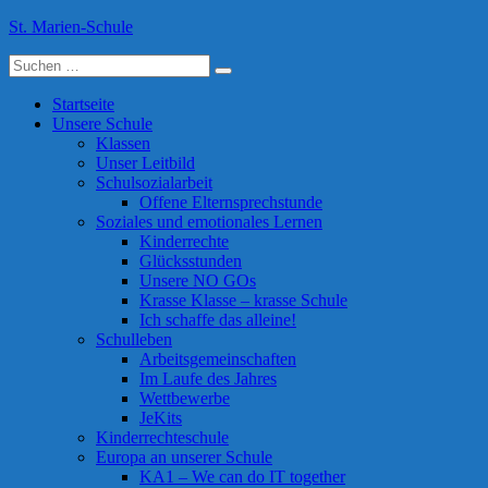
Skip
St. Marien-Schule
to
Suche
content
Katholische Grundschule in Moers
nach:
Startseite
Unsere Schule
Klassen
Unser Leitbild
Schulsozialarbeit
Offene Elternsprechstunde
Soziales und emotionales Lernen
Kinderrechte
Glücksstunden
Unsere NO GOs
Krasse Klasse – krasse Schule
Ich schaffe das alleine!
Schulleben
Arbeitsgemeinschaften
Im Laufe des Jahres
Wettbewerbe
JeKits
Kinderrechteschule
Europa an unserer Schule
KA1 – We can do IT together