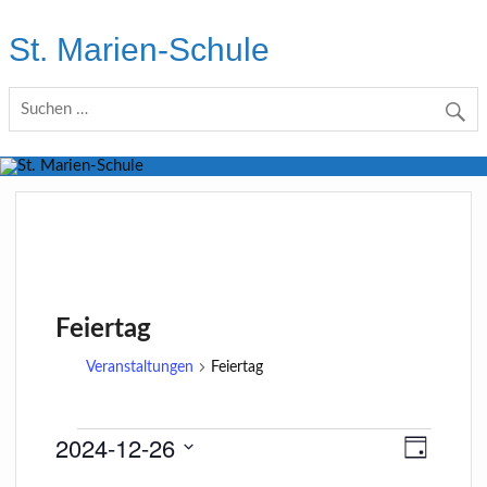
Skip
to
St. Marien-Schule
content
Katholische Grundschule in Moers
Feiertag
Veranstaltungen
Feiertag
2024-12-26
A
V
T
e
n
Veranstaltungen
a
D