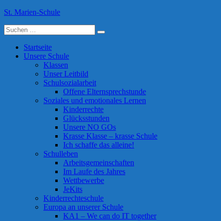
Skip
St. Marien-Schule
to
Suche
content
Katholische Grundschule in Moers
nach:
Startseite
Unsere Schule
Klassen
Unser Leitbild
Schulsozialarbeit
Offene Elternsprechstunde
Soziales und emotionales Lernen
Kinderrechte
Glücksstunden
Unsere NO GOs
Krasse Klasse – krasse Schule
Ich schaffe das alleine!
Schulleben
Arbeitsgemeinschaften
Im Laufe des Jahres
Wettbewerbe
JeKits
Kinderrechteschule
Europa an unserer Schule
KA1 – We can do IT together