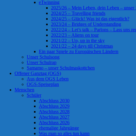
eTwinning
2025/26 – Mein Leben, dein Leben – unser
2024/25 – Travelling friends
2024/25 – Glück! Was ist das eigentlich?
2023/24 – Bridges of Understanding
2022/24 – Let’s talk – Parlons – Lass uns re
2022/23 – Aliens on tour
2021/22 – Up, up in the sky
2021/22 – 24 days till Christmas
Ein paar Spiele zu Europäischen Ländern
Unser Schulsong
Unser Schulrap
Samamo – unser Schulmaskottchen
Offener Ganztag (OGS)
Aus dem OGS Leben
OGS-Speiseplan
Menschen
Schüler
Abschluss 2030
Abschluss 2029
Abschluss 2028
Abschluss 2027
Abschluss 2026
ehemalige Jahrgänge
Was man so alles tun kann