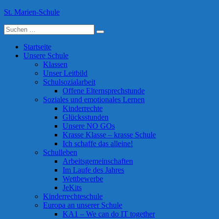
Skip
St. Marien-Schule
to
Suche
content
Katholische Grundschule in Moers
nach:
Startseite
Unsere Schule
Klassen
Unser Leitbild
Schulsozialarbeit
Offene Elternsprechstunde
Soziales und emotionales Lernen
Kinderrechte
Glücksstunden
Unsere NO GOs
Krasse Klasse – krasse Schule
Ich schaffe das alleine!
Schulleben
Arbeitsgemeinschaften
Im Laufe des Jahres
Wettbewerbe
JeKits
Kinderrechteschule
Europa an unserer Schule
KA1 – We can do IT together