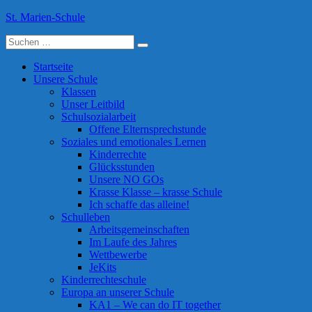
Skip
St. Marien-Schule
to
Suche
content
Katholische Grundschule in Moers
nach:
Startseite
Unsere Schule
Klassen
Unser Leitbild
Schulsozialarbeit
Offene Elternsprechstunde
Soziales und emotionales Lernen
Kinderrechte
Glücksstunden
Unsere NO GOs
Krasse Klasse – krasse Schule
Ich schaffe das alleine!
Schulleben
Arbeitsgemeinschaften
Im Laufe des Jahres
Wettbewerbe
JeKits
Kinderrechteschule
Europa an unserer Schule
KA1 – We can do IT together