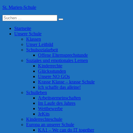
Skip
St. Marien-Schule
to
Suche
content
Katholische Grundschule in Moers
nach:
Startseite
Unsere Schule
Klassen
Unser Leitbild
Schulsozialarbeit
Offene Elternsprechstunde
Soziales und emotionales Lernen
Kinderrechte
Glücksstunden
Unsere NO GOs
Krasse Klasse – krasse Schule
Ich schaffe das alleine!
Schulleben
Arbeitsgemeinschaften
Im Laufe des Jahres
Wettbewerbe
JeKits
Kinderrechteschule
Europa an unserer Schule
KA1 – We can do IT together